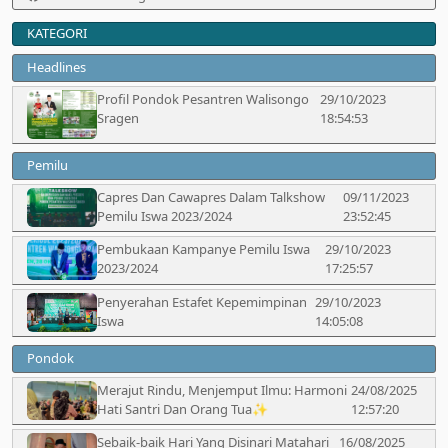
KATEGORI
Headlines
Profil Pondok Pesantren Walisongo
29/10/2023
Sragen
18:54:53
Pemilu
Capres Dan Cawapres Dalam Talkshow
09/11/2023
Pemilu Iswa 2023/2024
23:52:45
Pembukaan Kampanye Pemilu Iswa
29/10/2023
2023/2024
17:25:57
Penyerahan Estafet Kepemimpinan
29/10/2023
Iswa
14:05:08
Pondok
Merajut Rindu, Menjemput Ilmu: Harmoni
24/08/2025
Hati Santri Dan Orang Tua✨
12:57:20
Sebaik‑baik Hari Yang Disinari Matahari
16/08/2025