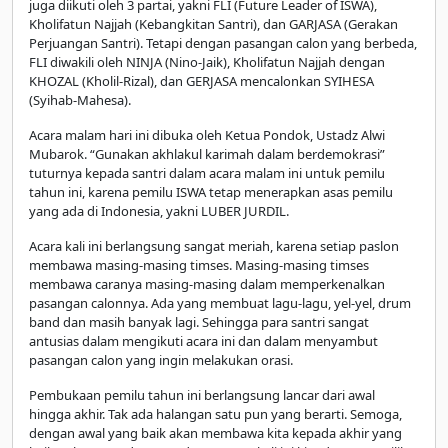
juga diikuti oleh 3 partai, yakni FLI (Future Leader of ISWA),
Kholifatun Najjah (Kebangkitan Santri), dan GARJASA (Gerakan
Perjuangan Santri). Tetapi dengan pasangan calon yang berbeda,
FLI diwakili oleh NINJA (Nino-Jaik), Kholifatun Najjah dengan
KHOZAL (Kholil-Rizal), dan GERJASA mencalonkan SYIHESA
(Syihab-Mahesa).
Acara malam hari ini dibuka oleh Ketua Pondok, Ustadz Alwi
Mubarok. “Gunakan akhlakul karimah dalam berdemokrasi”
tuturnya kepada santri dalam acara malam ini untuk pemilu
tahun ini, karena pemilu ISWA tetap menerapkan asas pemilu
yang ada di Indonesia, yakni LUBER JURDIL.
Acara kali ini berlangsung sangat meriah, karena setiap paslon
membawa masing-masing timses. Masing-masing timses
membawa caranya masing-masing dalam memperkenalkan
pasangan calonnya. Ada yang membuat lagu-lagu, yel-yel, drum
band dan masih banyak lagi. Sehingga para santri sangat
antusias dalam mengikuti acara ini dan dalam menyambut
pasangan calon yang ingin melakukan orasi.
Pembukaan pemilu tahun ini berlangsung lancar dari awal
hingga akhir. Tak ada halangan satu pun yang berarti. Semoga,
dengan awal yang baik akan membawa kita kepada akhir yang